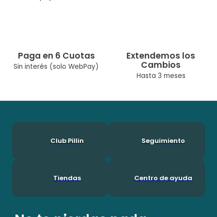
Color: Rojo
Ocasión: Casual
Composicíon: Algodón 100%
Paga en 6 Cuotas
Extendemos los
Temporada: Primavera / Verano
Cambios
Sin interés (solo WebPay)
Cuidados: Lavar A Máquina Max 30° C/No Usar Cloro/No Usar
Hasta 3 meses
Secadora/Lavar Por Separado O Con Colores Similares
Diseñado Por Nuestro Equipo Chileno De Diseñadoras. Pillín, Es
Una Marca Chilena Con Más De 60 Años En El Mercado, Por Lo
Que Ha Podido Acompañar A Muchas Generaciones Durante
Su Crecimineto. En Pillín, Nos Encanta Ser Niños!
Club Pillin
Seguimiento
Tiendas
Centro de ayuda