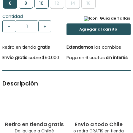
6
8
10
12
14
16
Cantidad
Guía de Tallas
－
＋
Retiro en tienda
gratis
Extendemos
los cambios
Envío gratis
sobre $50.000
Paga en 6 cuotas
sin interés
Descripción
Polera manga corta niño moda. Suave tela de algodón.
Estampado en photoprint brillante con motivos de skate.
Tipo de Producto: Polera
Género: Niño
Retiro en tienda gratis
Envío a todo Chile
De Iquique a Chiloé
o retira GRATIS en tienda