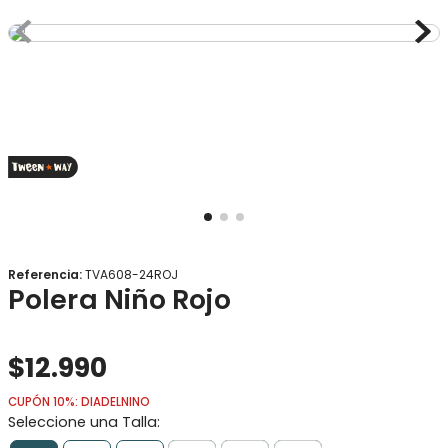
8
.
gorro
9
.
panty
10
.
botas agua
Referencia
:
TVA608-24ROJ
Polera Niño Rojo
$
12
.
990
CUPÓN 10%: DIADELNINO