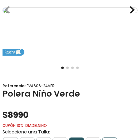
8
.
gorro
9
.
panty
10
.
botas agua
Referencia
:
PVA606-24VER
Polera Niño Verde
$
8990
CUPÓN 10%: DIADELNINO