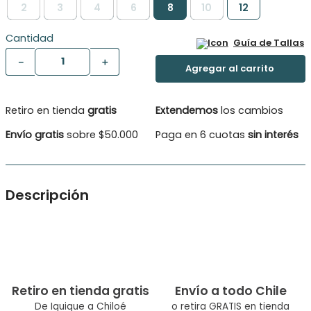
2
3
4
6
8
10
12
Cantidad
Guía de Tallas
－
＋
Retiro en tienda
gratis
Extendemos
los cambios
Envío gratis
sobre $50.000
Paga en 6 cuotas
sin interés
Descripción
Polera M/Corta Niño Gama de colores alegres y frescos
ideales para esta temporada de verano, bolsillo costado y
estampado etiqueta en goma
Tipo de producto: Polera
Retiro en tienda gratis
Envío a todo Chile
Color: Verde
De Iquique a Chiloé
o retira GRATIS en tienda