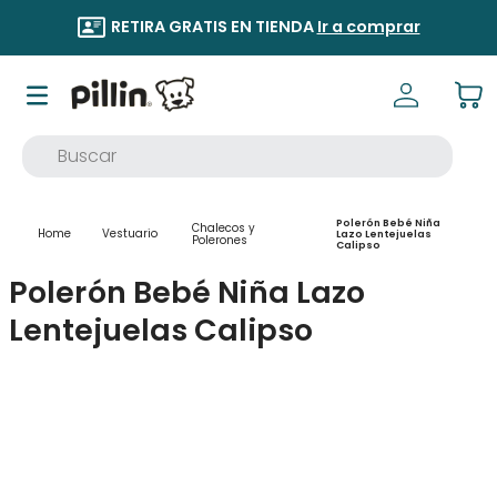
RETIRA GRATIS EN TIENDA
Ir a comprar
Buscar
TÉRMINOS MÁS BUSCADOS
Polerón Bebé Niña
Chalecos y
Vestuario
Lazo Lentejuelas
1
.
buzo
Polerones
Calipso
2
.
osito
Polerón Bebé Niña Lazo
3
.
pijama
Lentejuelas Calipso
4
.
poleron
5
.
body
6
.
zapatillas
7
.
vestidos