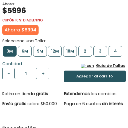
$
5996
CUPÓN 10%: DIADELNINO
Ahorra
$
8994
3M
6M
9M
12M
18M
2
3
4
Cantidad
Guía de Tallas
－
＋
Retiro en tienda
gratis
Extendemos
los cambios
Envío gratis
sobre $50.000
Paga en 6 cuotas
sin interés