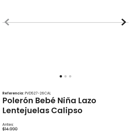
8
.
gorro
9
.
panty
10
.
botas agua
Referencia
:
PVD527-26CAL
Polerón Bebé Niña Lazo
Lentejuelas Calipso
$
14
.
990