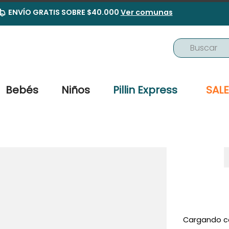
ENVÍO GRATIS SOBRE $40.000
Ver comunas
Buscar
TÉRMINOS MÁS BUSCADOS
1
.
buzo
Bebés
Niños
Pillin Express
SALE
2
.
osito
3
.
pijama
4
.
poleron
5
.
body
6
.
zapatillas
7
.
vestidos
8
.
gorro
Cargando c
9
.
panty