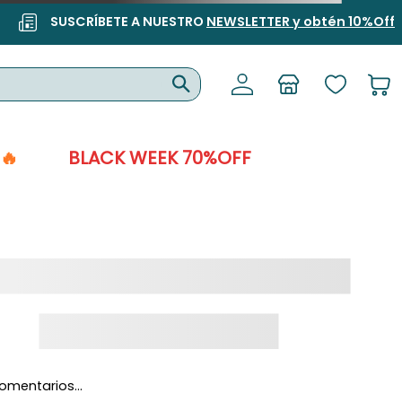
SUSCRÍBETE A NUESTRO
NEWSLETTER y obtén 10%Off
🔥
BLACK WEEK 70%OFF
omentarios…