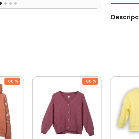
Descripc
Este lindo 
especial, a
Tipo de Pro
Color: Beig
Ocasión: Ca
Modelo: PV
Cuidados: 
Por Separad
De Diseñado
-
60 %
-
60 %
Mercado, P
Su Crecimine