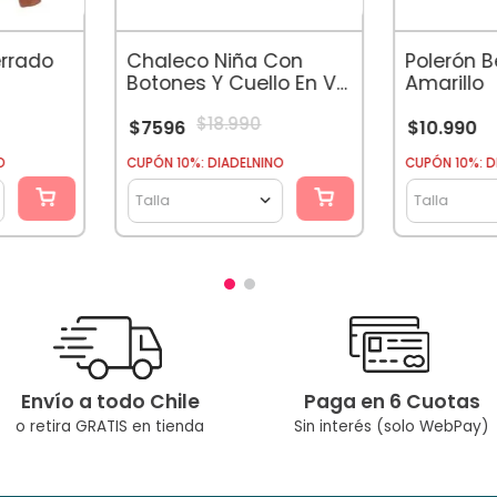
errado
Chaleco Niña Con
Polerón 
Botones Y Cuello En V
Amarillo
Guinda
$
18
.
990
$
7596
$
10
.
990
O
CUPÓN 10%: DIADELNINO
CUPÓN 10%: D
Talla
Talla
Envío a todo Chile
Paga en 6 Cuotas
o retira GRATIS en tienda
Sin interés (solo WebPay)