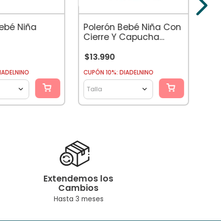
$
2
Bebé Niña
Polerón Bebé Niña Con
Cierre Y Capucha
Floral Calipso
$
13
.
990
CUPÓ
IADELNINO
CUPÓN 10%: DIADELNINO
Tal
Talla
Extendemos los
Cambios
Hasta 3 meses