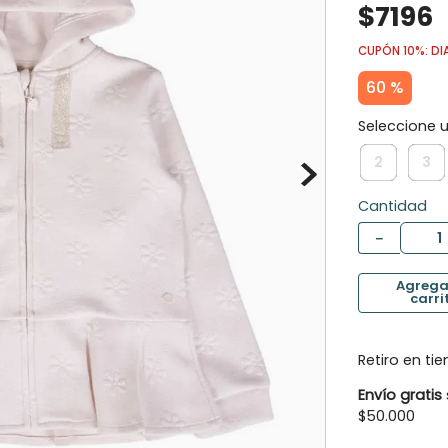
$
7196
10
.
calcetines
CUPÓN 10%: DI
60 %
2
3
Cantidad
－
Retiro en ti
Envío gratis
$50.000