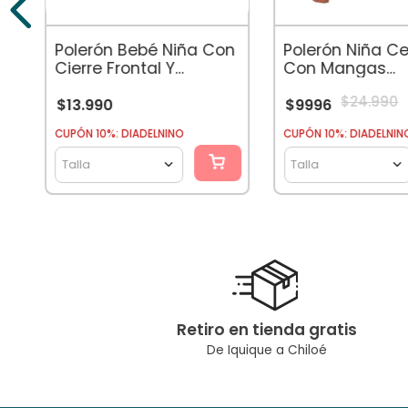
Polerón Bebé Niña Con
Polerón Niña C
Cierre Frontal Y
Con Mangas
Bolsillos Verde
Bordadas Ocre
$
24
.
990
$
13
.
990
$
9996
CUPÓN 10%: DIADELNINO
CUPÓN 10%: DIADELNIN
Talla
Talla
Retiro en tienda gratis
De Iquique a Chiloé