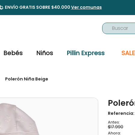
ENVÍO GRATIS SOBRE $40.000
Ver comunas
Buscar
TÉRMINOS MÁS BUSCADOS
1
.
buzo
Bebés
Niños
Pillin Express
SALE
2
.
osito
3
.
pijama
Polerón Niña Beige
4
.
poleron
5
.
body
Poleró
6
.
zapatillas
7
.
vestidos
Referencia
8
.
gorro
$
17
.
990
9
.
panty