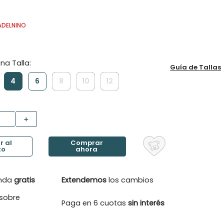
ADELNINO
Guía de Tallas
4
6
8
10
12
＋
enda
gratis
Extendemos
los cambios
sobre
Paga en 6 cuotas
sin interés