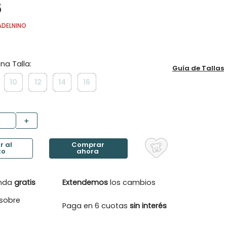
5
ADELNINO
Guía de Tallas
10
12
14
16
＋
enda
gratis
Extendemos
los cambios
sobre
Paga en 6 cuotas
sin interés