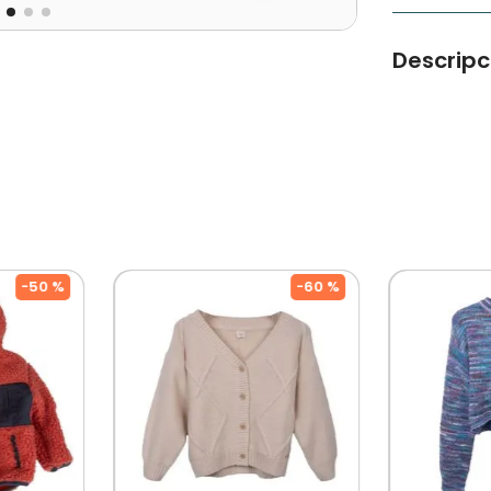
Descripc
Polerón Ho
en degradé.
Tipo de Pro
Género: Ni
Color: Verd
-
50 %
-
60 %
Ocasión: C
Composicío
Temporada:
Cuidados: 
Por Separa
Diseñado Po