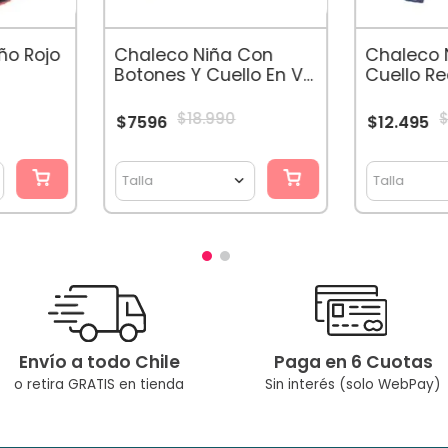
Chilena Co
A Muchas Ge
Niños!
ño Rojo
Chaleco Niña Con
Chaleco 
Botones Y Cuello En V
Cuello R
Arena
Turques
$
18
.
990
$
7596
$
12
.
495
Talla
Talla
Envío a todo Chile
Paga en 6 Cuotas
o retira GRATIS en tienda
Sin interés (solo WebPay)