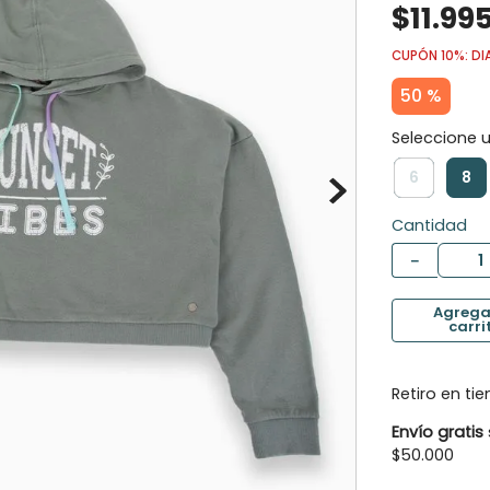
$
11
.
99
10
.
panty
CUPÓN 10%: DI
50 %
6
8
Cantidad
－
Retiro en ti
Envío gratis
$50.000