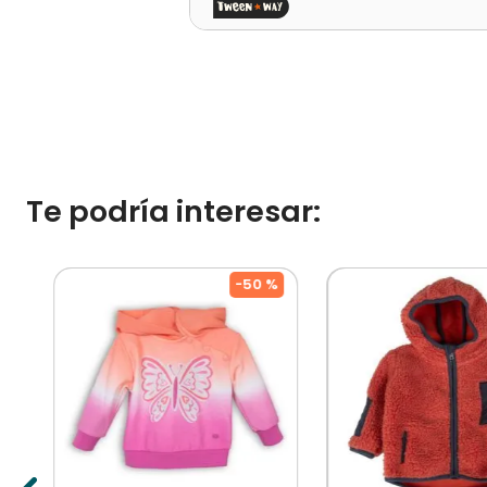
Te podría interesar:
%
-
50 %
o