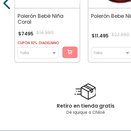
Polerón Bebé Niña
Polerón Bebe Ni
Coral
$
14
.
990
$
7495
$
22
.
990
$
11
.
495
CUPÓN 10%: DIADELNINO
Talla
Talla
Retiro en tienda gratis
De Iquique a Chiloé