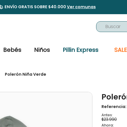
ENVÍO GRATIS SOBRE $40.000
Ver comunas
Buscar
TÉRMINOS MÁS BUSCADOS
1
.
buzo
Bebés
Niños
Pillin Express
SALE
2
.
osito
3
.
pijama
Polerón Niña Verde
4
.
poleron
5
.
body
Poleró
6
.
zapatillas
7
.
vestidos
Referencia
8
.
gorro
$
23
.
990
9
.
botas agua