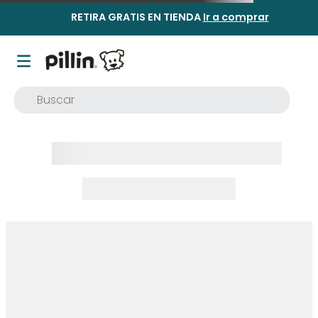
RETIRA GRATIS EN TIENDA
Ir a comprar
Buscar
TÉRMINOS MÁS BUSCADOS
1
.
buzo
2
.
osito
3
.
pijama
4
.
poleron
5
.
body
6
.
zapatillas
7
.
vestidos