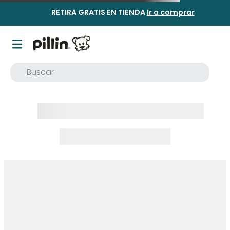
RETIRA GRATIS EN TIENDA
Ir a comprar
Buscar
TÉRMINOS MÁS BUSCADOS
1
.
buzo
2
.
osito
3
.
pijama
4
.
poleron
5
.
body
6
.
zapatillas
7
.
vestidos