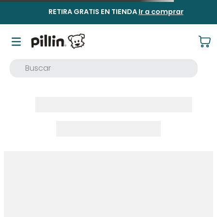
RETIRA GRATIS EN TIENDA
Ir a comprar
Buscar
TÉRMINOS MÁS BUSCADOS
1
.
buzo
2
.
osito
3
.
pijama
4
.
poleron
5
.
body
6
.
zapatillas
7
.
vestidos