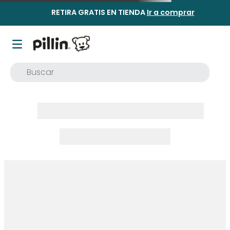
RETIRA GRATIS EN TIENDA
Ir a comprar
Buscar
TÉRMINOS MÁS BUSCADOS
1
.
buzo
2
.
osito
3
.
pijama
4
.
poleron
5
.
body
6
.
zapatillas
7
.
vestidos