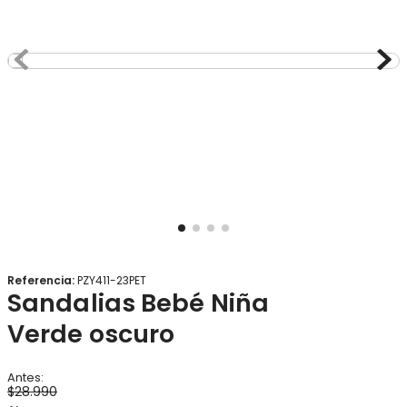
8
.
gorro
9
.
panty
10
.
botas agua
Referencia
:
PZY411-23PET
Sandalias Bebé Niña
Verde oscuro
$
28
.
990