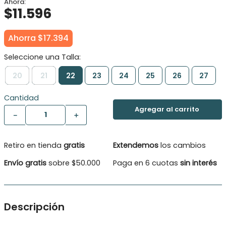
$
11
.
596
Ahorra
$
17
.
394
20
21
22
23
24
25
26
27
Cantidad
－
＋
Retiro en tienda
gratis
Extendemos
los cambios
Envío gratis
sobre $50.000
Paga en 6 cuotas
sin interés
Descripción
Sandalia con velcro, fácil de calzar Ideal para vivir las mejores