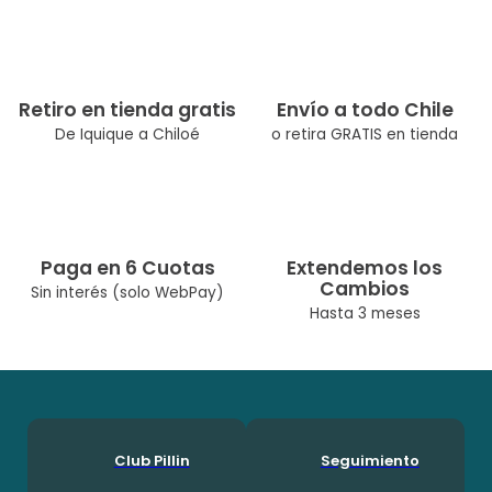
aventuras este verano.
Tipo de Producto: Sandalias
Color: Verde oscuro
Ocasión: Casual
Retiro en tienda gratis
Envío a todo Chile
Composición: Poliéster 10.0%, Sintético 90.0%
De Iquique a Chiloé
o retira GRATIS en tienda
Modelo:: PZY411-23PET
Temporada: Verano
Cuidados: No Lavar A Máquina / No Usar Cloro/No Usar
Secadora
Diseñado Por Nuestro Equipo Chileno De Diseñadoras. Pillín, Es
Paga en 6 Cuotas
Extendemos los
Una Marca Chilena Con Más De 60 Años En El Mercado, Por Lo
Cambios
Que Ha Podido Acompañar A Muchas Generaciones Durante
Sin interés (solo WebPay)
Su Crecimineto. En Pillín, Nos Encanta Ser Niños!
Hasta 3 meses
Club Pillin
Seguimiento