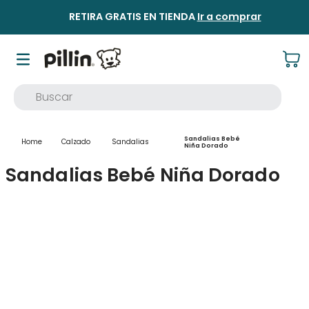
RETIRA GRATIS EN TIENDA
Ir a comprar
Buscar
TÉRMINOS MÁS BUSCADOS
Sandalias Bebé
Calzado
Sandalias
1
.
buzo
Niña Dorado
Sandalias Bebé Niña Dorado
2
.
osito
3
.
pijama
4
.
poleron
5
.
body
6
.
zapatillas
7
.
vestidos