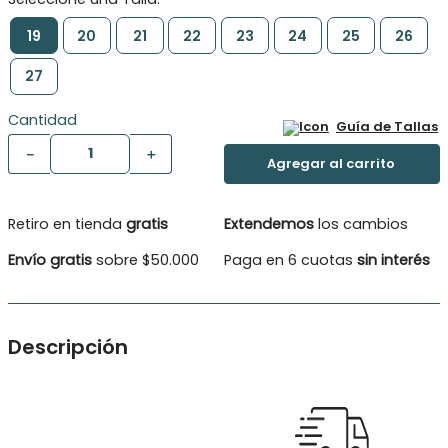
19
20
21
22
23
24
25
26
27
Cantidad
Guía de Tallas
－
＋
Retiro en tienda
gratis
Extendemos
los cambios
Envío gratis
sobre $50.000
Paga en 6 cuotas
sin interés
Descripción
Esta sandalia dorada, con hermoso diseño de flores, es el
toque perfecto de brillo y elegancia para tu niña. El velcro en
el empeine, especialmente diseñado para pies con empeines
más altos, garantiza un ajuste cómodo y seguro. Con forro y