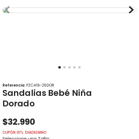
8
.
gorro
9
.
panty
10
.
calcetines
Referencia
:
PZC419-25DOR
Sandalias Bebé Niña
Dorado
$
32
.
990
CUPÓN 10%: DIADELNINO