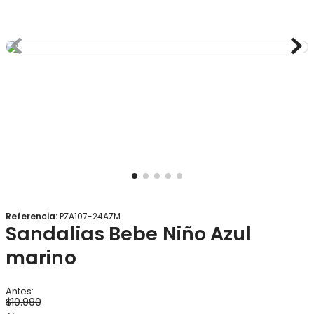
8
.
gorro
9
.
panty
10
.
botas agua
Referencia
:
PZA107-24AZM
Sandalias Bebe Niño Azul
marino
$
10
.
990