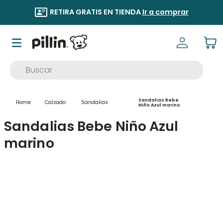
RETIRA GRATIS EN TIENDA
Ir a comprar
Buscar
TÉRMINOS MÁS BUSCADOS
Sandalias Bebe
Calzado
Sandalias
1
.
buzo
Niño Azul marino
Sandalias Bebe Niño Azul
2
.
osito
marino
3
.
pijama
4
.
poleron
5
.
body
6
.
zapatillas
7
.
vestidos