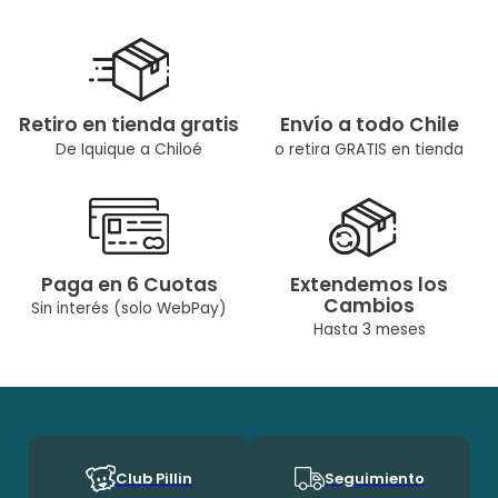
Protege los pies de tus bebés con nuestros Cover Shoes, son
zapatitos cómodos, suaves y flexibles ideal para bebés hasta
los 6 meses de edad.
Tipo de Productos: Sandalias
Retiro en tienda gratis
Envío a todo Chile
Color: Azul marino
De Iquique a Chiloé
o retira GRATIS en tienda
Ocasión: Casual
Composición: Capellada: 100% Sintético, Forro: 100% Algodón,
Plantilla: 100% Algodón, Suela: 100% Algodón
Paga en 6 Cuotas
Extendemos los
Modelo: PZA107-24AZM
Cambios
Sin interés (solo WebPay)
Temporada: Primavera - Verano
Hasta 3 meses
Cuidados: No Lavar A Máquina / No Usar Cloro/No Usar
Secadora
Diseñado Por Nuestro Equipo Chileno De Diseñadoras. Pillín, Es
Una Marca Chilena Con Más De 60 Años En El Mercado, Por Lo
Que Ha Podido Acompañar A Muchas Generaciones Durante
Club Pillin
Seguimiento