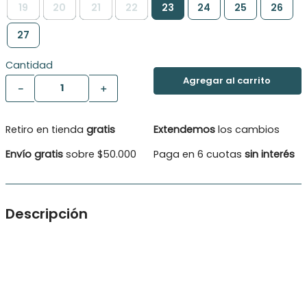
19
20
21
22
23
24
25
26
27
Cantidad
－
＋
Retiro en tienda
gratis
Extendemos
los cambios
Envío gratis
sobre $50.000
Paga en 6 cuotas
sin interés
Descripción
Sandalia con velcro ajustable, horma amplia y plantilla de
cuero.
Tipo de Producto: Sandalias
Color: Gris
Ocasión: Casual