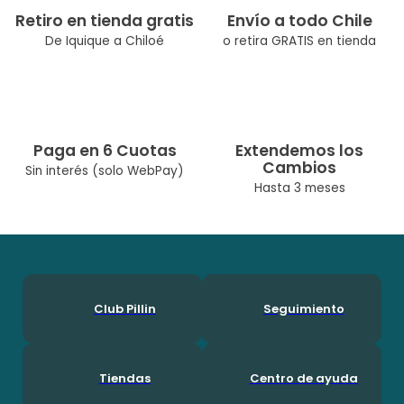
Composición: Sintético 100.0%
Retiro en tienda gratis
Envío a todo Chile
Modelo:: PZY407-23GRI
De Iquique a Chiloé
o retira GRATIS en tienda
Temporada: Verano
Cuidados: No Lavar A Máquina / No Usar Cloro/No Usar
Secadora
Diseñado Por Nuestro Equipo Chileno De Diseñadoras. Pillín, Es
Una Marca Chilena Con Más De 60 Años En El Mercado, Por Lo
Paga en 6 Cuotas
Extendemos los
Que Ha Podido Acompañar A Muchas Generaciones Durante
Cambios
Su Crecimineto. En Pillín, Nos Encanta Ser Niños!
Sin interés (solo WebPay)
Hasta 3 meses
Club Pillin
Seguimiento
Tiendas
Centro de ayuda