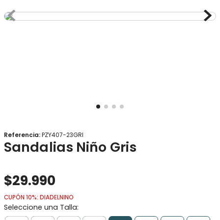
8
.
gorro
9
.
panty
10
.
vestido
Referencia
:
PZY407-23GRI
Sandalias Niño Gris
$
29
.
990
CUPÓN 10%: DIADELNINO