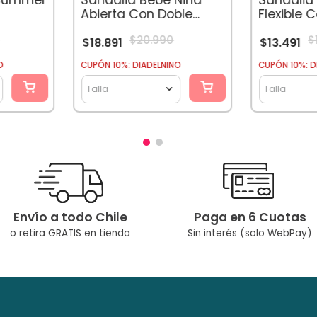
Abierta Con Doble
Flexible 
Velcro Damasco
Broche R
$
20
.
990
$
$
18
.
891
$
13
.
491
O
CUPÓN 10%: DIADELNINO
CUPÓN 10%: D
Talla
Talla
Envío a todo Chile
Paga en 6 Cuotas
o retira GRATIS en tienda
Sin interés (solo WebPay)