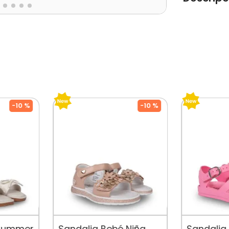
Esta sandal
obra de del
ajuste perfe
comodidad y
que tu niña
look lleno 
Tipo de Pro
Color: Beig
Ocasión: Ca
Composicion
-
10 %
-
10 %
Cuidados: 
Por Separad
De Diseñado
Mercado, P
Su Crecimine
 Summer
Sandalia Bebé Niña
Sandalia