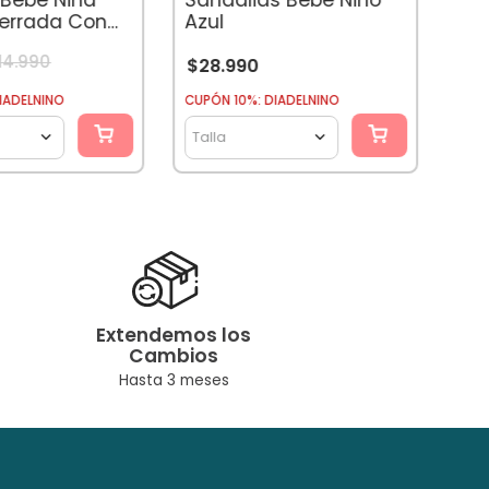
Cerrada Con
Azul
osado
14
.
990
$
28
.
990
CUPÓ
IADELNINO
CUPÓN 10%: DIADELNINO
Tal
Talla
Extendemos los
Cambios
Hasta 3 meses