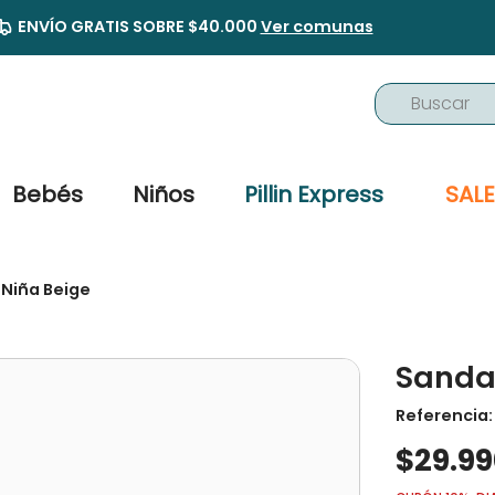
ENVÍO GRATIS SOBRE $40.000
Ver comunas
Buscar
TÉRMINOS MÁS BUSCADOS
1
.
buzo
Bebés
Niños
Pillin Express
SALE
2
.
osito
3
.
pijama
 Niña Beige
4
.
poleron
5
.
body
Sandal
6
.
zapatillas
7
.
vestidos
Referencia
$
29
.
99
8
.
gorro
9
.
panty