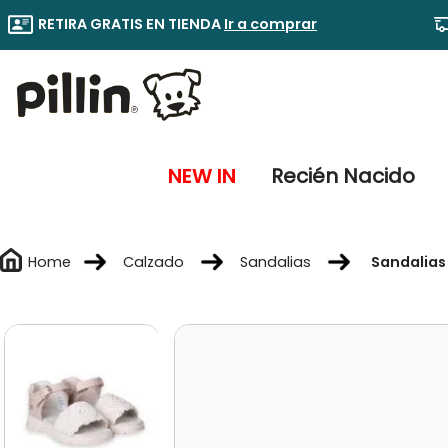
RETIRA GRATIS EN TIENDA
Ir a comprar
NEW IN
Recién Nacido
Calzado
Sandalias
Sandalias