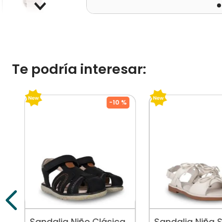
Te podría interesar:
-
10 %
Sandalia Niño Clásica
Sandalia Niña