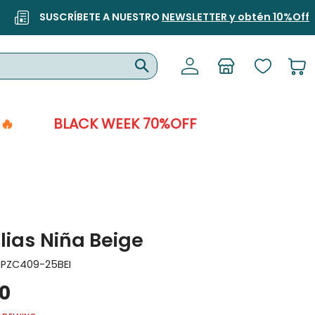
SUSCRÍBETE A NUESTRO
NEWSLETTER y obtén 10%Off
🔥
BLACK WEEK 70%OFF
ias Niña Beige
:
PZC409-25BEI
0