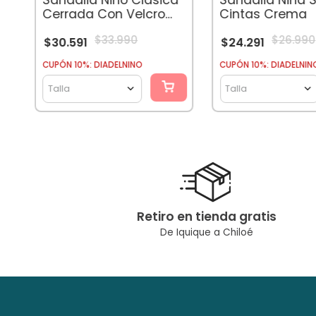
Cerrada Con Velcro
Cintas Crema
Negro
$
33
.
990
$
26
.
990
$
30
.
591
$
24
.
291
CUPÓN 10%: DIADELNINO
CUPÓN 10%: DIADELNIN
Talla
Talla
Retiro en tienda gratis
De Iquique a Chiloé