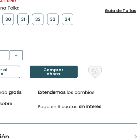
ADELNINO
Guía de Tallas
30
31
32
33
34
＋
enda
gratis
Extendemos
los cambios
sobre
Paga en 6 cuotas
sin interés
ión