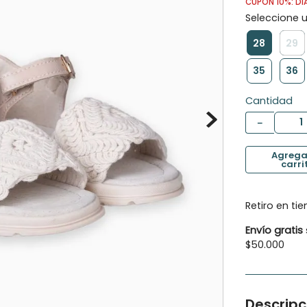
CUPÓN 10%: DI
10
.
botas agua
28
29
35
36
Cantidad
－
Retiro en ti
Envío gratis
$50.000
Descripc