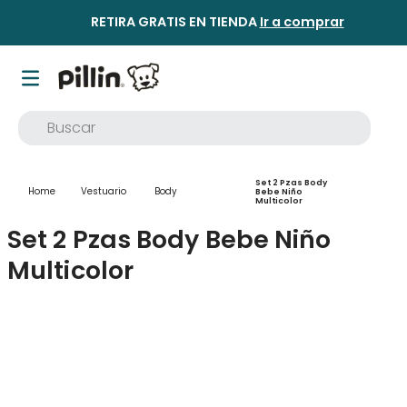
RETIRA GRATIS EN TIENDA
Ir a comprar
Buscar
TÉRMINOS MÁS BUSCADOS
Set 2 Pzas Body
1
.
buzo
Vestuario
Body
Bebe Niño
Multicolor
2
.
osito
Set 2 Pzas Body Bebe Niño
3
.
pijama
Multicolor
4
.
poleron
5
.
body
6
.
zapatillas
7
.
vestidos