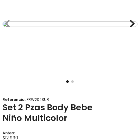
8
.
gorro
9
.
panty
10
.
vestido
Referencia
:
PRW202SUR
Set 2 Pzas Body Bebe
Niño Multicolor
$
12
.
990