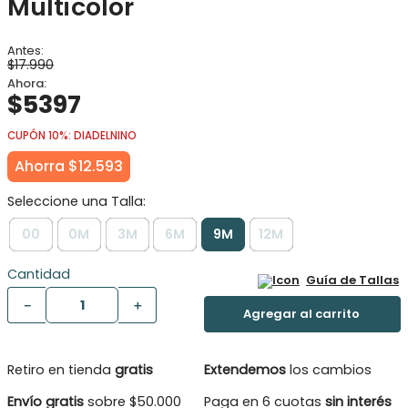
Multicolor
$
17
.
990
$
5397
CUPÓN 10%: DIADELNINO
Ahorra
$
12
.
593
00
0M
3M
6M
9M
12M
Cantidad
Guía de Tallas
－
＋
Retiro en tienda
gratis
Extendemos
los cambios
Envío gratis
sobre $50.000
Paga en 6 cuotas
sin interés