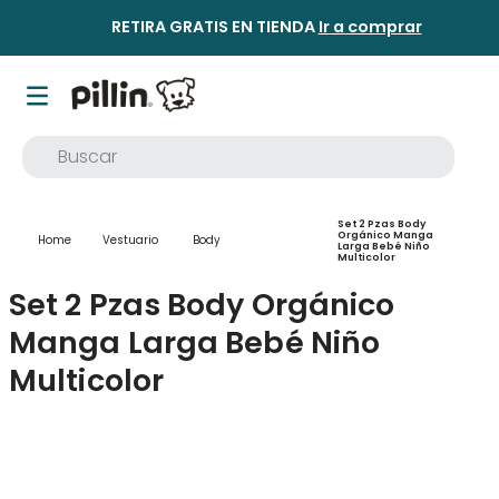
RETIRA GRATIS EN TIENDA
Ir a comprar
Buscar
TÉRMINOS MÁS BUSCADOS
Set 2 Pzas Body
1
.
buzo
Orgánico Manga
Vestuario
Body
Larga Bebé Niño
Multicolor
2
.
osito
Set 2 Pzas Body Orgánico
3
.
pijama
Manga Larga Bebé Niño
4
.
poleron
Multicolor
5
.
body
6
.
zapatillas
7
.
vestidos