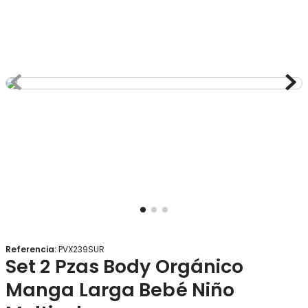
8
.
gorro
9
.
panty
10
.
botas agua
Referencia
:
PVX239SUR
Set 2 Pzas Body Orgánico
Manga Larga Bebé Niño