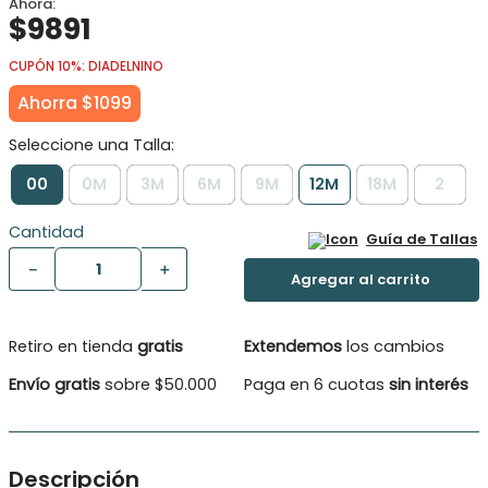
$
9891
CUPÓN 10%: DIADELNINO
Ahorra
$
1099
00
0M
3M
6M
9M
12M
18M
2
Cantidad
Guía de Tallas
－
＋
Retiro en tienda
gratis
Extendemos
los cambios
Envío gratis
sobre $50.000
Paga en 6 cuotas
sin interés
Descripción