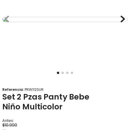
8
.
gorro
9
.
panty
10
.
vestido
Referencia
:
PRW112SUR
Set 2 Pzas Panty Bebe
Niño Multicolor
$
10
.
990