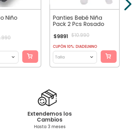
$
1
Panties Bebé Niña
lo Niño
Pack 2 Pcs Rosado
$
10
.
990
$
9891
0
.
990
CUPÓN 10%: DIADELNINO
Tal
Talla
Extendemos los
Cambios
Hasta 3 meses