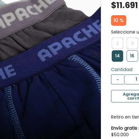
$
11
.
691
10
.
calcetines
10 %
2
3
14
16
Cantidad
－
Retiro en ti
Envío gratis
$50.000