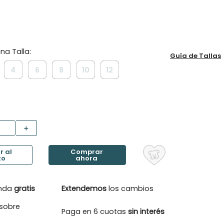
Guía de Tallas
4
6
8
10
12
＋
enda
gratis
Extendemos
los cambios
sobre
Paga en 6 cuotas
sin interés