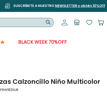
SUSCRÍBETE A NUESTRO
NEWSLETTER y obtén 10%Off
🔥
BLACK WEEK 70%OFF
Pzas Calzoncillo Niño Multicolor
:
PRW183SUR