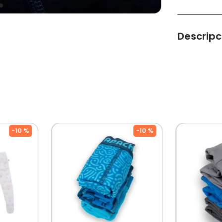
Descripc
Cómodos box
Tipo De Pro
Color: Multi
Composición
Ocasión: C
Modelo: Prw
Temporadas
Cuidados: 
Por Separa
-
10 %
-
10 %
Diseñado Po
Chilena Co
A Muchas Ge
Niños!