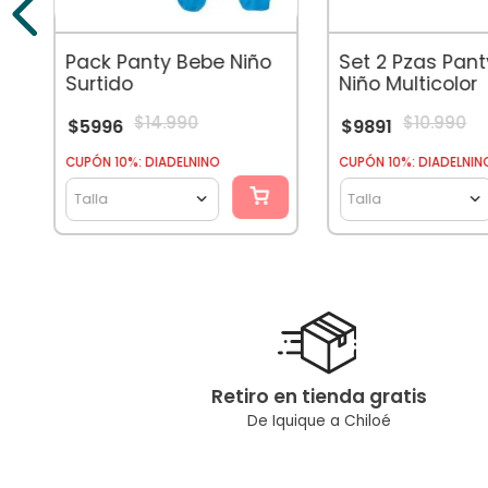
Pack Panty Bebe Niño
Set 2 Pzas Pan
Surtido
Niño Multicolor
$
14
.
990
$
10
.
990
$
5996
$
9891
CUPÓN 10%: DIADELNINO
CUPÓN 10%: DIADELNIN
Talla
Talla
Retiro en tienda gratis
De Iquique a Chiloé