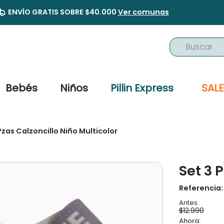
ENVÍO GRATIS SOBRE $40.000
Ver comunas
Buscar
TÉRMINOS MÁS BUSCADOS
1
.
buzo
Bebés
Niños
Pillin Express
SALE
2
.
osito
3
.
pijama
Pzas Calzoncillo Niño Multicolor
4
.
poleron
5
.
body
Set 3 
6
.
zapatillas
7
.
vestidos
Referencia
8
.
gorro
$
12
.
990
9
.
panty