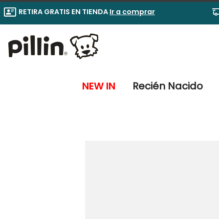
RETIRA GRATIS EN TIENDA
Ir a comprar
T
1
.
NEW IN
Recién Nacido
2
.
3
.
4
.
5
.
6
.
7
.
8
.
9
.