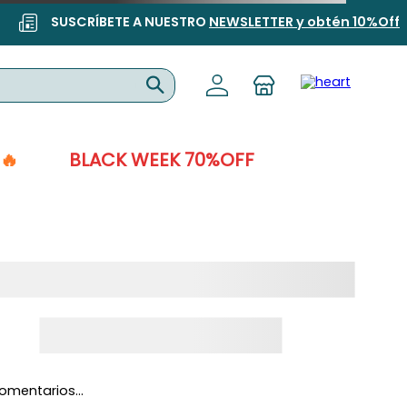
SUSCRÍBETE A NUESTRO
NEWSLETTER y obtén 10%Off
🔥
BLACK WEEK 70%OFF
omentarios…