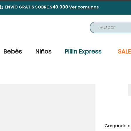
ENVÍO GRATIS SOBRE $40.000
Ver comunas
Buscar
ÉRMINOS MÁS BUSCADOS
buzo
Bebés
Niños
Pillin Express
SALE
osito
pijama
poleron
body
zapatillas
vestidos
gorro
Cargando c
panty