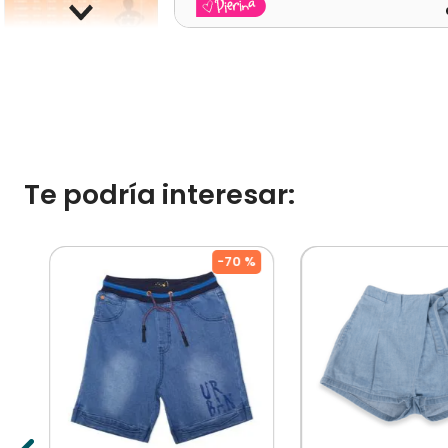
Te podría interesar:
%
-
70 %