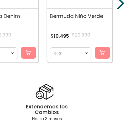
$
9
ña Denim
Bermuda Niño Verde
9
.
990
$
20
.
990
$
10
.
495
CUPÓ
Talla
Tal
Extendemos los
Cambios
Hasta 3 meses