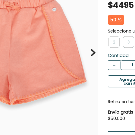
$
4495
10
.
botas agua
50 %
2
3
Cantidad
－
Retiro en ti
Envío gratis
$50.000