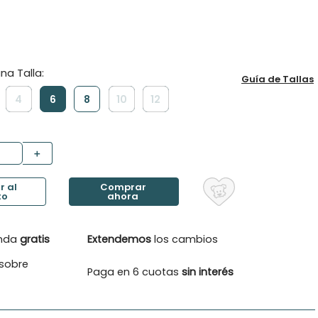
Guía de Tallas
4
6
8
10
12
＋
enda
gratis
Extendemos
los cambios
sobre
Paga en 6 cuotas
sin interés