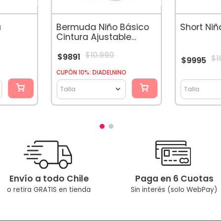
Bermuda Niño Básico
a
Short Ni
Cintura Ajustable
Negro
$
10
.
990
$
9891
$
1
$
9995
CUPÓN 10%: DIADELNINO
Talla
Talla
Envío a todo Chile
Paga en 6 Cuotas
o retira GRATIS en tienda
Sin interés (solo WebPay)