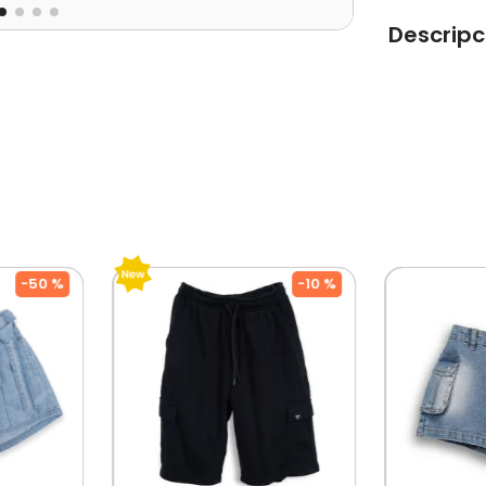
Descripc
Short niña 
basta. Cintu
Tipo de pro
Color: Nara
Ocasión: C
Composición
-
50 %
-
10 %
Modelo: PV
Temporada:
Cuidados: 
Por Separad
De Diseñado
Mercado, P
Su Crecimine