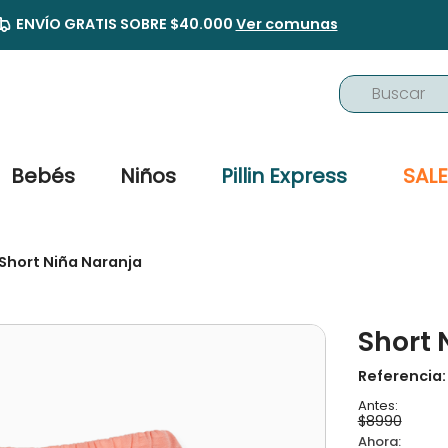
ENVÍO GRATIS SOBRE $40.000
Ver comunas
Buscar
TÉRMINOS MÁS BUSCADOS
1
.
buzo
Bebés
Niños
Pillin Express
SALE
2
.
osito
3
.
pijama
Short Niña Naranja
4
.
poleron
5
.
body
Short 
6
.
zapatillas
7
.
vestidos
Referencia
8
.
gorro
$
8990
9
.
panty