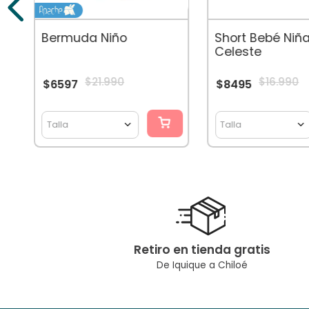
Bermuda Niño
Short Bebé Niñ
Celeste
$
21
.
990
$
16
.
990
$
6597
$
8495
Talla
Talla
Retiro en tienda gratis
De Iquique a Chiloé