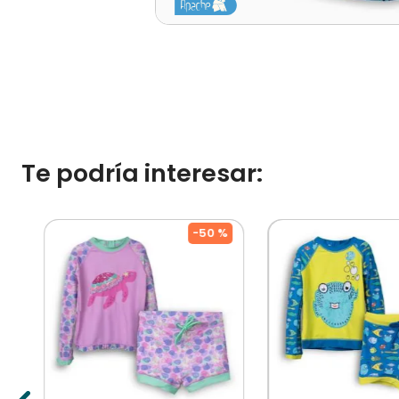
Te podría interesar:
%
-
50 %