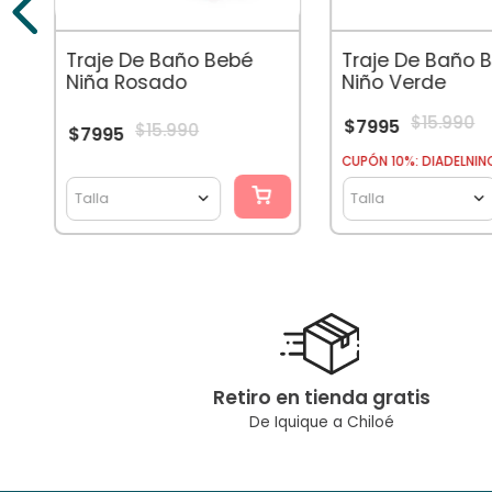
Traje De Baño 
Traje De Baño Bebé
Niño Verde
Niña Rosado
$
15
.
990
$
7995
$
15
.
990
$
7995
CUPÓN 10%: DIADELNIN
Talla
Talla
Retiro en tienda gratis
De Iquique a Chiloé