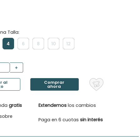
4
6
8
10
12
＋
enda
gratis
Extendemos
los cambios
sobre
Paga en 6 cuotas
sin interés