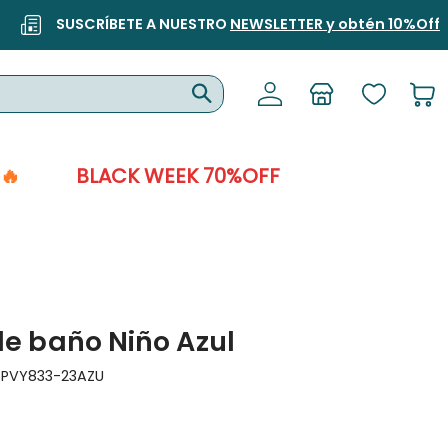
SUSCRÍBETE A NUESTRO
NEWSLETTER y obtén 10%Off
🔥
BLACK WEEK 70%OFF
de baño Niño Azul
:
PVY833-23AZU