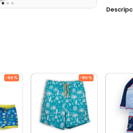
Descripc
Traje de ba
Tipo de Pro
Color: Azul
Ocasión: C
Composición
Modelo:: P
Temporada
Cuidados: 
Por Separa
-
50 %
-
50 %
Diseñado Po
Chilena Co
A Muchas Ge
Niños!