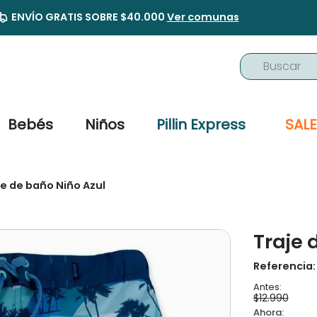
ENVÍO GRATIS SOBRE $40.000
Ver comunas
Buscar
TÉRMINOS MÁS BUSCADOS
1
.
buzo
Bebés
Niños
Pillin Express
SALE
2
.
osito
3
.
pijama
je de baño Niño Azul
4
.
poleron
5
.
body
Traje 
6
.
zapatillas
7
.
vestidos
Referencia
8
.
gorro
$
12
.
990
9
.
panty