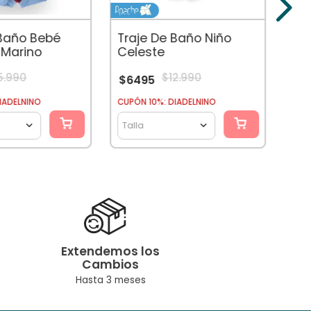
$
7
 Baño Bebé
Traje De Baño Niño
 Marino
Celeste
5
.
990
$
12
.
990
$
6495
IADELNINO
CUPÓN 10%: DIADELNINO
Tal
Talla
Extendemos los
Cambios
Hasta 3 meses