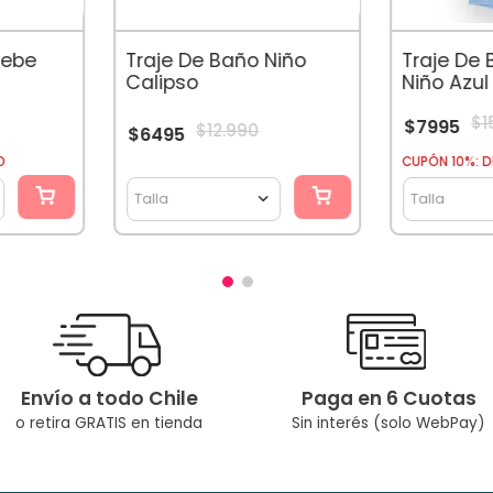
Bebe
Traje De
Traje De Baño Niño
Niño Azul
Calipso
$
1
$
7995
$
12
.
990
$
6495
O
CUPÓN 10%: D
Talla
Talla
Envío a todo Chile
Paga en 6 Cuotas
o retira GRATIS en tienda
Sin interés (solo WebPay)