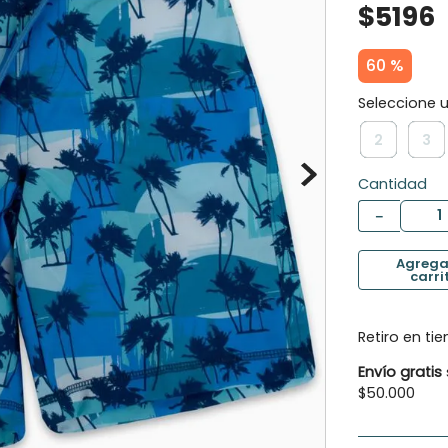
$
5196
10
.
botas agua
60 %
2
3
Cantidad
－
Retiro en ti
Envío gratis
$50.000