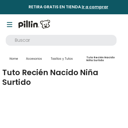
RETIRA GRATIS EN TIENDA
Ir a comprar
Buscar
TÉRMINOS MÁS BUSCADOS
Tuto Recién Nacido
Accesorios
Toallas y Tutos
1
.
buzo
Niña Surtido
Tuto Recién Nacido Niña
2
.
osito
Surtido
3
.
pijama
4
.
poleron
5
.
body
6
.
zapatillas
7
.
vestidos