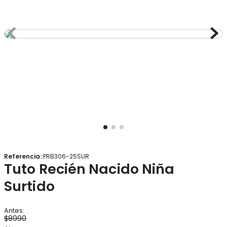
8
.
gorro
9
.
panty
10
.
vestido
Referencia
:
PRB306-25SUR
Tuto Recién Nacido Niña
Surtido
$
8990