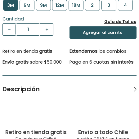
3M
6M
9M
12M
18M
2
3
4
Cantidad
Guía de Tallas
－
＋
Retiro en tienda
gratis
Extendemos
los cambios
Envío gratis
sobre $50.000
Paga en 6 cuotas
sin interés
Descripción
Vestido para bebe niña con alegre y colorido estampado. En
espalda, lleva un delicado rosetón decorativo
Tipo de producto: Vestido
Color: Agua
Retiro en tienda gratis
Envío a todo Chile