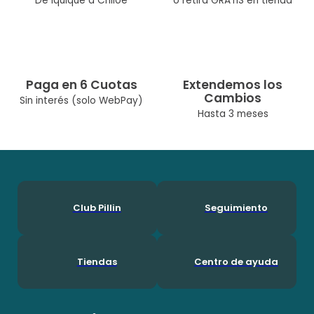
De Iquique a Chiloé
o retira GRATIS en tienda
Ocasión: Casual
Composición: Algodón 97%, Elastano 3%
Modelo: PVA622-24AQU3M
Paga en 6 Cuotas
Extendemos los
Temporada: Primavera / Verano
Cambios
Sin interés (solo WebPay)
Cuidados: Lavar A Máquina Max 30° C/No Usar Cloro/No Usar
Hasta 3 meses
Secadora/Lavar Por Separado O Con Colores
Similares|Diseñado Por Nuestro Equipo Chileno De
Diseñadoras. Pillín, Es Una Marca Chilena Con Más De 60 Años
En El Mercado, Por Lo Que Ha Podido Acompañar A Muchas
Generaciones Durante Su Crecimineto. En Pillín, Nos Encanta
Ser Niños!
Club Pillin
Seguimiento
Tiendas
Centro de ayuda