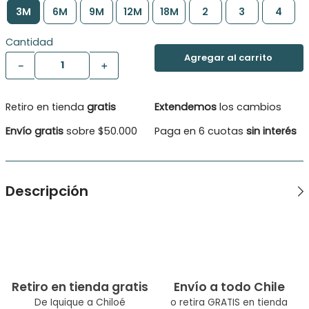
3M
6M
9M
12M
18M
2
3
4
Cantidad
－
＋
Retiro en tienda
gratis
Extendemos
los cambios
Envío gratis
sobre $50.000
Paga en 6 cuotas
sin interés
Descripción
Vestido Bebe Niña
Retiro en tienda gratis
Envío a todo Chile
De Iquique a Chiloé
o retira GRATIS en tienda