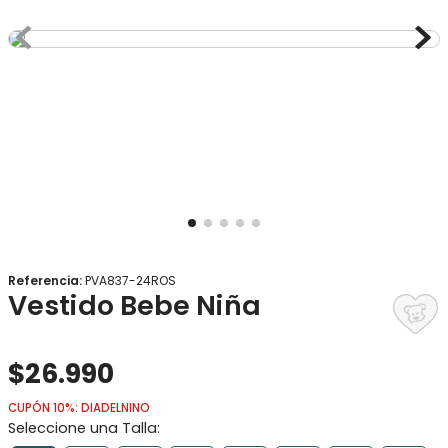
8
.
gorro
9
.
panty
10
.
vestido
Referencia
:
PVA837-24ROS
Vestido Bebe Niña
$
26
.
990
CUPÓN 10%: DIADELNINO