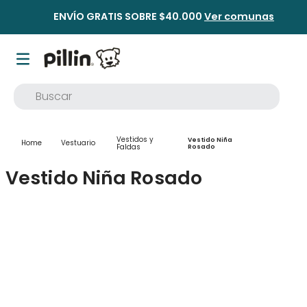
ENVÍO GRATIS SOBRE $40.000
Ver comunas
Buscar
TÉRMINOS MÁS BUSCADOS
Vestidos y
Vestido Niña
Vestuario
1
.
buzo
Faldas
Rosado
2
.
osito
Vestido Niña Rosado
3
.
pijama
4
.
poleron
5
.
body
6
.
zapatillas
7
.
vestidos