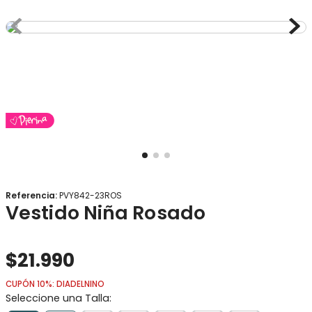
8
.
gorro
9
.
panty
10
.
vestido
Referencia
:
PVY842-23ROS
Vestido Niña Rosado
$
21
.
990
CUPÓN 10%: DIADELNINO