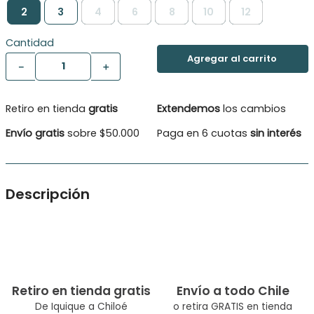
2
3
4
6
8
10
12
Cantidad
－
＋
Retiro en tienda
gratis
Extendemos
los cambios
Envío gratis
sobre $50.000
Paga en 6 cuotas
sin interés
Descripción
Hermoso y romántico vestido para niñas, con estampado
inspirado en espacios costeros
Tipo de Producto: Vestido
Color: Rosado
Ocasión: Casual
Retiro en tienda gratis
Envío a todo Chile
Composición: Viscosa 100.0%
De Iquique a Chiloé
o retira GRATIS en tienda
Modelo:: PVY842-23ROS