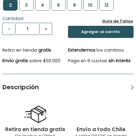
2
3
4
6
8
10
12
Cantidad
Guía de Tallas
－
＋
Retiro en tienda
gratis
Extendemos
los cambios
Envío gratis
sobre $50.000
Paga en 6 cuotas
sin interés
Descripción
Vestido niña de nuestra línea de básicos. Vuelos en manda,
cintura elasticada. Botón espalda. Tres bellos estampados y
colores para elegir.
Tipo de Producto: Vestido
Retiro en tienda gratis
Envío a todo Chile
Género: Niña