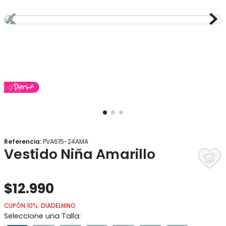
8
.
gorro
9
.
panty
10
.
vestido
Referencia
:
PVA615-24AMA
Vestido Niña Amarillo
$
12
.
990
CUPÓN 10%: DIADELNINO