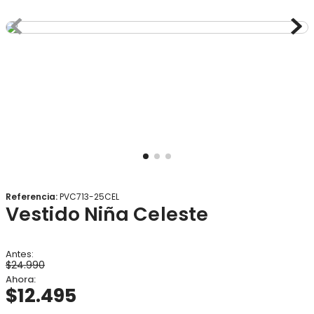
8
.
gorro
9
.
panty
10
.
botas agua
Referencia
:
PVC713-25CEL
Vestido Niña Celeste
$
24
.
990
$
12
.
495