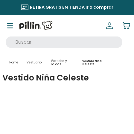
RETIRA GRATIS EN TIENDA
Ir a comprar
Buscar
TÉRMINOS MÁS BUSCADOS
Vestidos y
Vestido Niña
Vestuario
1
.
buzo
Faldas
Celeste
2
.
osito
Vestido Niña Celeste
3
.
pijama
4
.
poleron
5
.
body
6
.
zapatillas
7
.
vestidos