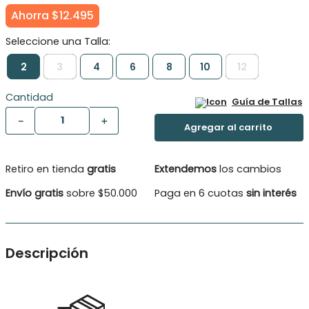
Ahorra
$
12
.
495
2
3
4
6
8
10
12
Cantidad
Guía de Tallas
－
＋
Retiro en tienda
gratis
Extendemos
los cambios
Envío gratis
sobre $50.000
Paga en 6 cuotas
sin interés
Descripción
Un hermoso vestido de mezclilla no puede faltar este verano.
Sus mangas y silueta amplia nos invita a sentirnos libres y
disfrutar cada momento. Viene con broderie en delantero que