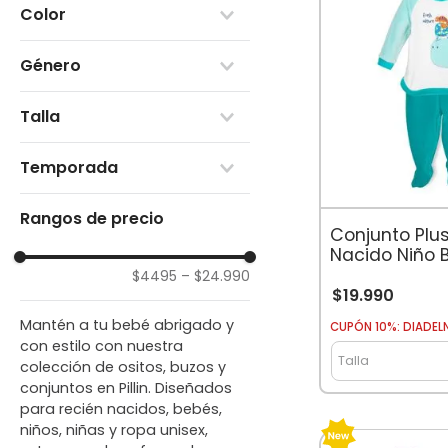
Color
Conjunto
Mameluco
Rojo
Osito
Género
Naranjo
Pantalón Buzo
Amarillo
Niño
Polera
Azul
Talla
Niña
Set
Verde
Unisex
00
Morado
Temporada
0M
Rosado
3M
Blanco
Otoño-Invierno
6M
Rangos de precio
Celeste
Primavera-Verano
Conjunto Plu
9M
Gris
Nacido Niño 
12M
Hipopótamo 
$4495
–
$24.990
18M
$
19
.
990
2
3
Mantén a tu bebé abrigado y
CUPÓN 10%: DIADEL
4
con estilo con nuestra
Talla
colección de ositos, buzos y
conjuntos en Pillin. Diseñados
para recién nacidos, bebés,
niños, niñas y ropa unisex,