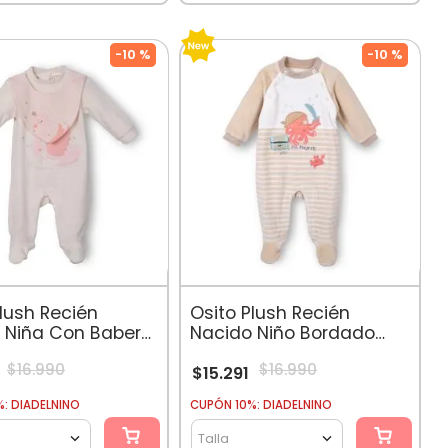
-
10 %
-
10 %
Plush Recién
Osito Plush Recién
 Niña Con Babero
Nacido Niño Bordado
co Blanco
Pulpo Pirata Beige
$
16
.
990
$
16
.
990
$
15
.
291
: DIADELNINO
CUPÓN 10%: DIADELNINO
Talla