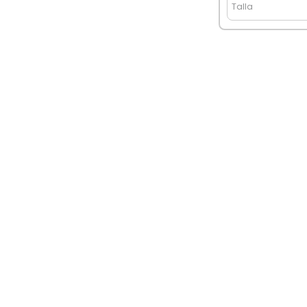
Talla
Retiro en tienda gratis
De Iquique a Chiloé