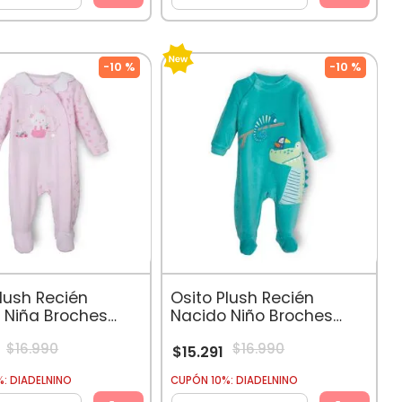
-
10 %
-
10 %
Plush Recién
Osito Plush Recién
 Niña Broches
Nacido Niño Broches
eros Rosado
Delanteros Calipso
$
16
.
990
$
16
.
990
$
15
.
291
: DIADELNINO
CUPÓN 10%: DIADELNINO