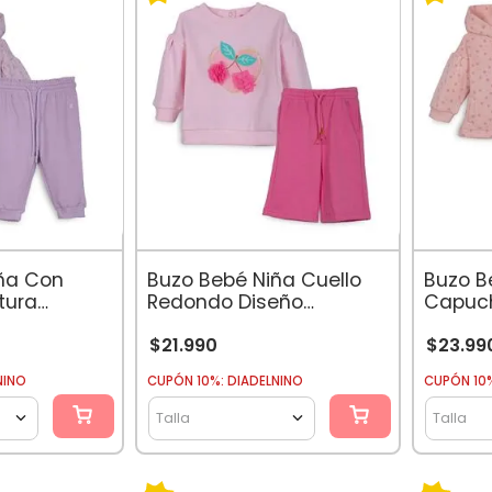
ña Con
Buzo Bebé Niña Cuello
Buzo B
tura
Redondo Diseño
Capuch
l Lila
Cerezas Rosado
Ajustab
Damas
$
21
.
990
$
23
.
99
NINO
CUPÓN 10%: DIADELNINO
CUPÓN 10%
Talla
Talla