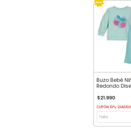
Buzo Bebé Ni
Redondo Dis
Cerezas Men
$
21
.
990
CUPÓN 10%: DIADEL
Talla