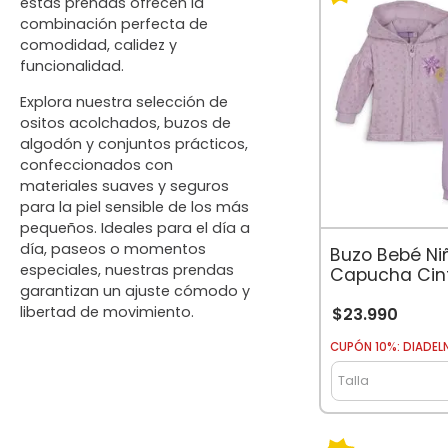
estas prendas ofrecen la
combinación perfecta de
comodidad, calidez y
funcionalidad.
Explora nuestra selección de
ositos acolchados, buzos de
algodón y conjuntos prácticos,
confeccionados con
materiales suaves y seguros
para la piel sensible de los más
pequeños. Ideales para el día a
día, paseos o momentos
Buzo Bebé Ni
especiales, nuestras prendas
Capucha Cin
garantizan un ajuste cómodo y
Ajustable Flora
libertad de movimiento.
$
23
.
990
CUPÓN 10%: DIADEL
Talla