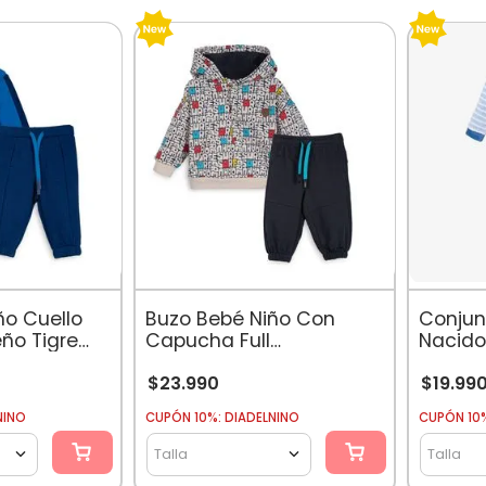
ño Cuello
Buzo Bebé Niño Con
Conjun
ño Tigre
Capucha Full
Nacido
Estampado Arena
Animal
$
23
.
990
$
19
.
99
NINO
CUPÓN 10%: DIADELNINO
CUPÓN 10%
Talla
Talla