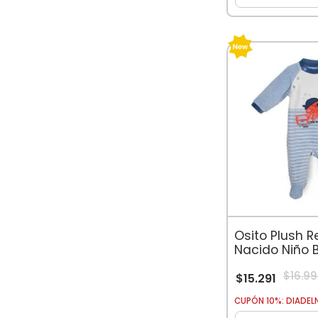
Osito Plush R
Nacido Niño 
Pulpo Pirata 
$
16
.
99
$
15
.
291
CUPÓN 10%: DIADEL