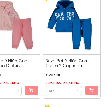
ebé Niña Con
Buzo Bebé Niño Con
a Cintura
Cierre Y Capucha
le Floral
Estampado Skater
co
Azulino
0
$
23
.
990
: DIADELNINO
CUPÓN 10%: DIADELNINO
Talla