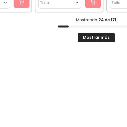
Talla
Talla
Mostrando
24 de 171
Mostrar más
Envío a todo Chile
Paga en 6 Cuotas
o retira GRATIS en tienda
Sin interés (solo WebPay)