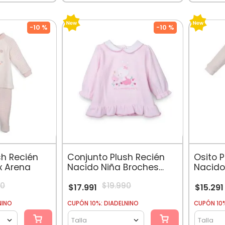
-
10 %
-
10 %
sh Recién
Conjunto Plush Recién
Osito 
x Arena
Nacido Niña Broches
Nacido
Vuelos Rosado
Flamen
90
$
19
.
990
$
17
.
991
$
15
.
291
NINO
CUPÓN 10%: DIADELNINO
CUPÓN 10%
Talla
Talla