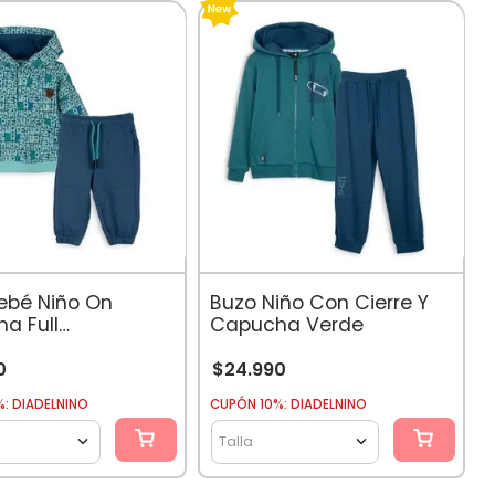
ebé Niño On
Buzo Niño Con Cierre Y
a Full
Capucha Verde
ado Azul
0
$
24
.
990
: DIADELNINO
CUPÓN 10%: DIADELNINO
Talla