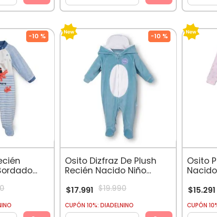
-
10 %
-
10 %
ecién
Osito Dizfraz De Plush
Osito 
Bordado
Recién Nacido Niño
Nacido
Celeste
Hipopótamo Celeste
Delant
0
$
19
.
990
$
17
.
991
$
15
.
291
NINO
CUPÓN 10%: DIADELNINO
CUPÓN 10%