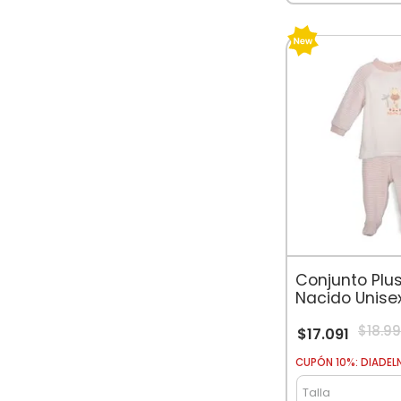
Conjunto Plu
Nacido Unise
$
18
.
9
$
17
.
091
CUPÓN 10%: DIADEL
Talla