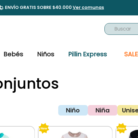
ENVÍO GRATIS SOBRE $40.000
Ver comunas
Buscar
TÉRMINOS MÁS BUSCADOS
1
.
buzo
Bebés
Niños
Pillin Express
SALE
2
.
osito
3
.
pijama
onjuntos
4
.
poleron
5
.
body
6
.
zapatillas
Niño
Niña
Unis
7
.
vestidos
8
.
gorro
9
.
panty