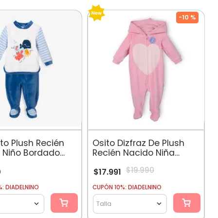
-
10 %
to Plush Recién
Osito Dizfraz De Plush
 Niño Bordado
Recién Nacido Niña
es Azul
Rosado Oscuro
$
19
.
990
0
$
17
.
991
: DIADELNINO
CUPÓN 10%: DIADELNINO
Talla