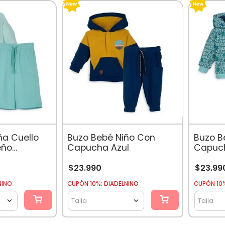
ña Cuello
Buzo Bebé Niño Con
Buzo B
eño
Capucha Azul
Capuch
ta
Estamp
$
23
.
990
$
23
.
99
NINO
CUPÓN 10%: DIADELNINO
CUPÓN 10%
Talla
Talla