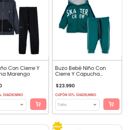
iño Con Cierre Y
Buzo Bebé Niño Con
Capucha Marengo
Cierre Y Capucha
Estampado Skater
Verde
0
$
23
.
990
: DIADELNINO
CUPÓN 10%: DIADELNINO
Talla