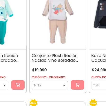
10
.
botas agua
sh Recién
Conjunto Plush Recién
Buzo N
Bordado
Nacido Niño Bordado
Calipso
Animales Beige
$
19
.
990
$
24
.
99
NINO
CUPÓN 10%: DIADELNINO
CUPÓN 10%
Talla
Talla