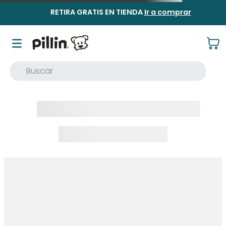
RETIRA GRATIS EN TIENDA
Ir a comprar
Buscar
TÉRMINOS MÁS BUSCADOS
1
.
buzo
2
.
osito
3
.
pijama
4
.
poleron
5
.
body
6
.
zapatillas
7
.
vestidos