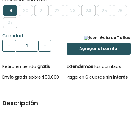
19
20
21
22
23
24
25
26
27
Cantidad
Guía de Tallas
－
＋
Retiro en tienda
gratis
Extendemos
los cambios
Envío gratis
sobre $50.000
Paga en 6 cuotas
sin interés
Descripción
Esta zapatilla rosada con beige combina estilo y comodidad.
Su diseño moderno y vibrante hará que tu pequeña se sienta
única. Ideal para resaltar su personalidad y darle un toque de
frescura a su look.