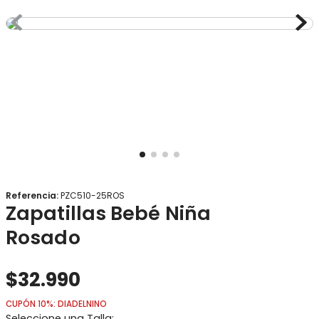
8
.
gorro
9
.
panty
10
.
calcetines
Referencia
:
PZC510-25ROS
Zapatillas Bebé Niña
Rosado
$
32
.
990
CUPÓN 10%: DIADELNINO