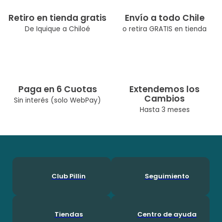
Tipo de Producto: Zapatilla
Color: Rosado
Retiro en tienda gratis
Envío a todo Chile
Ocasión: Casual Composicion Interna: Poliéster 100.0%
De Iquique a Chiloé
o retira GRATIS en tienda
Composicion Externa: Poliéster 30.0%, Sintético 70.0%
Modelo: PZC510-25ROS
Cuidados: Lavar A Máquina Max 30° C/No Usar Cloro/No Usar
Secadora/Lavar Por Separado O Con Colores Similares
Diseñado Por Nuestro Equipo Chileno De Diseñadoras. Pillín, Es
Una Marca Chilena Con Más De 60 Años En El Mercado, Por Lo
Paga en 6 Cuotas
Extendemos los
Que Ha Podido Acompañar A Muchas Generaciones Durante
Cambios
Su Crecimineto. En Pillín, Nos Encanta Ser Niños!
Sin interés (solo WebPay)
Hasta 3 meses
Club Pillin
Seguimiento
Tiendas
Centro de ayuda